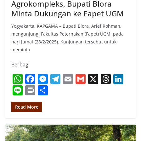
Agrokompleks, Bupati Blora
Minta Dukungan ke Fapet UGM
Yogyakarta, KAPGAMA – Bupati Blora, Arief Rohman,
mengunjungi Fakultas Peternakan (Fapet) UGM, pada
hari Jumat (28/2/2025). Kunjungan tersebut untuk
meminta
Berbagi
W
F
M
T
E
G
X
T
Li
h
a
e
el
m
m
h
n
Li
Pr
S
at
c
ss
e
ai
ai
re
k
n
in
h
s
e
e
gr
l
l
a
e
e
t
ar
Read More
A
b
n
a
d
dI
e
p
o
g
m
s
n
p
o
er