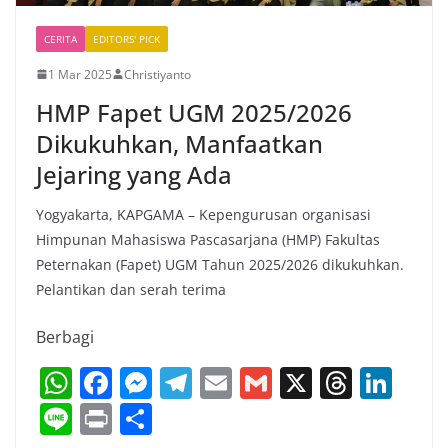
CERITA
EDITORS' PICK
1 Mar 2025
Christiyanto
HMP Fapet UGM 2025/2026
Dikukuhkan, Manfaatkan
Jejaring yang Ada
Yogyakarta, KAPGAMA – Kepengurusan organisasi
Himpunan Mahasiswa Pascasarjana (HMP) Fakultas
Peternakan (Fapet) UGM Tahun 2025/2026 dikukuhkan.
Pelantikan dan serah terima
Berbagi
W
F
M
T
E
G
X
T
Li
h
a
e
el
m
m
h
n
Li
Pr
S
at
c
ss
e
ai
ai
re
k