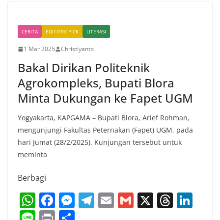
p
o
g
m
s
n
p
o
er
CERITA
EDITORS' PICK
LITERASI
k
1 Mar 2025
Christiyanto
Bakal Dirikan Politeknik
Agrokompleks, Bupati Blora
Minta Dukungan ke Fapet UGM
Yogyakarta, KAPGAMA – Bupati Blora, Arief Rohman,
mengunjungi Fakultas Peternakan (Fapet) UGM, pada
hari Jumat (28/2/2025). Kunjungan tersebut untuk
meminta
Berbagi
W
F
M
T
E
G
X
T
Li
h
a
e
el
m
m
h
n
Li
Pr
S