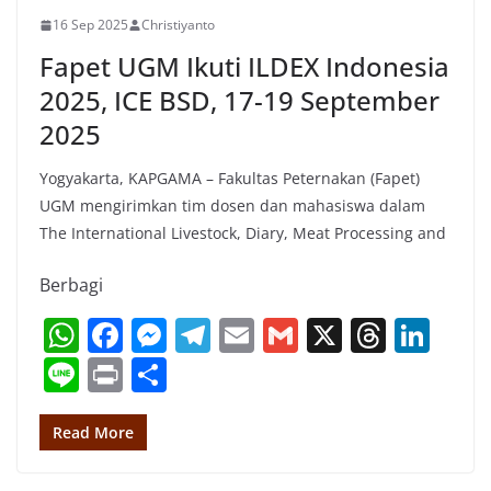
k
16 Sep 2025
Christiyanto
Fapet UGM Ikuti ILDEX Indonesia
2025, ICE BSD, 17-19 September
2025
Yogyakarta, KAPGAMA – Fakultas Peternakan (Fapet)
UGM mengirimkan tim dosen dan mahasiswa dalam
The International Livestock, Diary, Meat Processing and
Berbagi
W
F
M
T
E
G
X
T
Li
h
a
e
el
m
m
h
n
Li
Pr
S
at
c
ss
e
ai
ai
re
k
n
in
h
s
e
e
gr
l
l
a
e
e
t
ar
Read More
A
b
n
a
d
dI
e