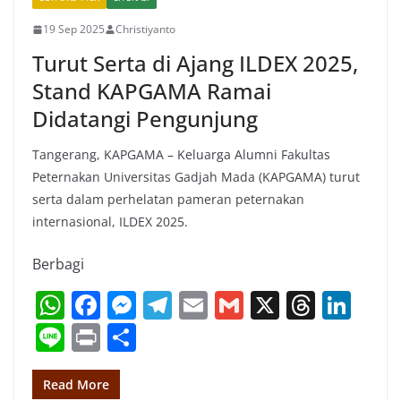
k
19 Sep 2025
Christiyanto
Turut Serta di Ajang ILDEX 2025,
Stand KAPGAMA Ramai
Didatangi Pengunjung
Tangerang, KAPGAMA – Keluarga Alumni Fakultas
Peternakan Universitas Gadjah Mada (KAPGAMA) turut
serta dalam perhelatan pameran peternakan
internasional, ILDEX 2025.
Berbagi
W
F
M
T
E
G
X
T
Li
h
a
e
el
m
m
h
n
Li
Pr
S
at
c
ss
e
ai
ai
re
k
n
in
h
s
e
e
gr
l
l
a
e
e
t
ar
Read More