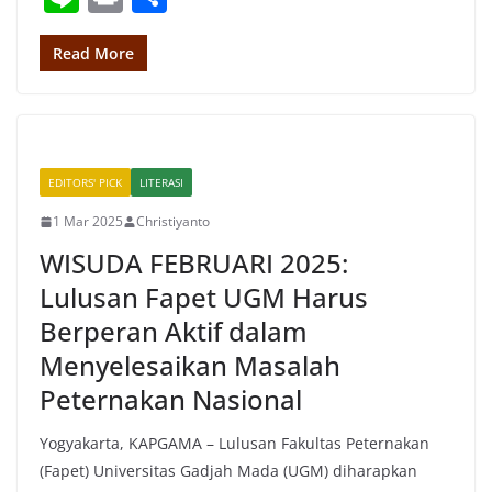
at
c
ss
e
ai
ai
re
k
n
in
h
s
e
e
gr
l
l
a
e
e
t
ar
Read More
A
b
n
a
d
dI
e
p
o
g
m
s
n
p
o
er
EDITORS' PICK
LITERASI
k
1 Mar 2025
Christiyanto
WISUDA FEBRUARI 2025:
Lulusan Fapet UGM Harus
Berperan Aktif dalam
Menyelesaikan Masalah
Peternakan Nasional
Yogyakarta, KAPGAMA – Lulusan Fakultas Peternakan
(Fapet) Universitas Gadjah Mada (UGM) diharapkan