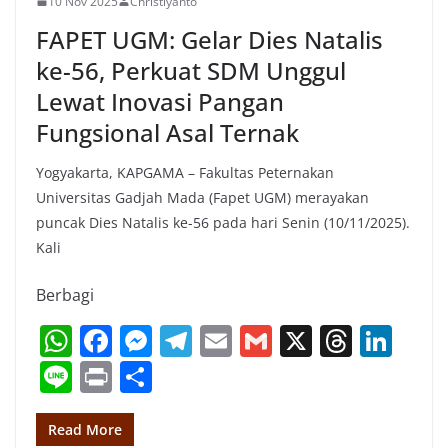
10 Nov 2025
Christiyanto
FAPET UGM: Gelar Dies Natalis
ke-56, Perkuat SDM Unggul
Lewat Inovasi Pangan
Fungsional Asal Ternak
Yogyakarta, KAPGAMA – Fakultas Peternakan
Universitas Gadjah Mada (Fapet UGM) merayakan
puncak Dies Natalis ke-56 pada hari Senin (10/11/2025).
Kali
Berbagi
W
F
M
T
E
G
X
T
Li
h
a
e
el
m
m
h
n
Li
Pr
S
at
c
ss
e
ai
ai
re
k
n
in
h
s
e
e
gr
l
l
a
e
e
t
ar
Read More