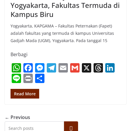
Yogyakarta, Fakultas Termuda di
Kampus Biru
Yogyakarta, KAPGAMA – Fakultas Peternakan (Fapet)
adalah fakultas yang termuda di kampus Universitas
Gadjah Mada (UGM), Yogyakarta. Pada tanggal 15
Berbagi
W
F
M
T
E
G
X
T
Li
h
a
e
el
m
m
h
n
Li
Pr
S
at
c
ss
e
ai
ai
re
k
n
in
h
s
e
e
gr
l
l
a
e
e
t
ar
Read More
A
b
n
a
d
dI
e
p
o
g
m
s
n
← Previous
p
o
er
Search