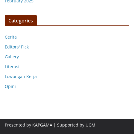
February 2025
Categories
Cerita
Editors' Pick
Gallery
Literasi
Lowongan Kerja
Opini
Presented by
KAPGAMA
| Supported by
UGM
.