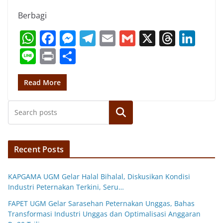
Berbagi
W
F
M
T
E
G
X
T
Li
h
a
e
el
m
m
h
n
Li
Pr
S
at
c
ss
e
ai
ai
re
k
n
in
h
s
e
e
gr
l
l
a
e
e
t
ar
Read More
A
b
n
a
d
dI
e
p
o
g
m
Search
s
n
p
o
er
k
Recent Posts
KAPGAMA UGM Gelar Halal Bihalal, Diskusikan Kondisi
Industri Peternakan Terkini, Seru…
FAPET UGM Gelar Sarasehan Peternakan Unggas, Bahas
Transformasi Industri Unggas dan Optimalisasi Anggaran