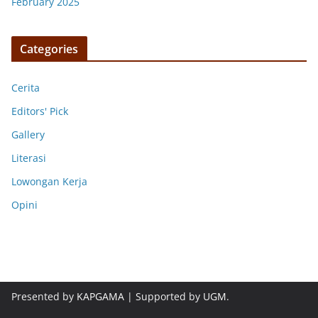
February 2025
Categories
Cerita
Editors' Pick
Gallery
Literasi
Lowongan Kerja
Opini
Presented by
KAPGAMA
| Supported by
UGM
.