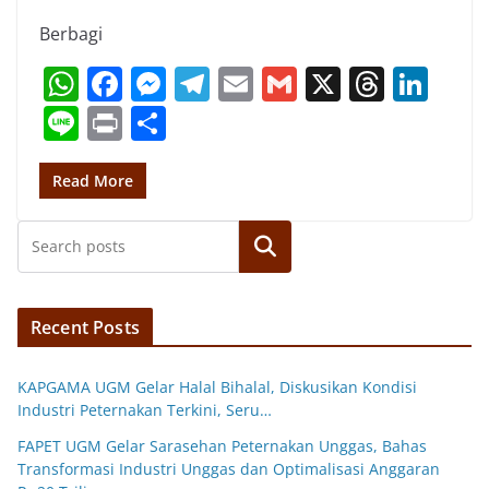
Berbagi
W
F
M
T
E
G
X
T
Li
h
a
e
el
m
m
h
n
Li
Pr
S
at
c
ss
e
ai
ai
re
k
n
in
h
s
e
e
gr
l
l
a
e
e
t
ar
Read More
A
b
n
a
d
dI
e
p
o
g
m
Search
s
n
p
o
er
k
Recent Posts
KAPGAMA UGM Gelar Halal Bihalal, Diskusikan Kondisi
Industri Peternakan Terkini, Seru…
FAPET UGM Gelar Sarasehan Peternakan Unggas, Bahas
Transformasi Industri Unggas dan Optimalisasi Anggaran