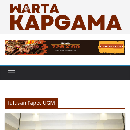
Skip
to
content
lulusan Fapet UGM