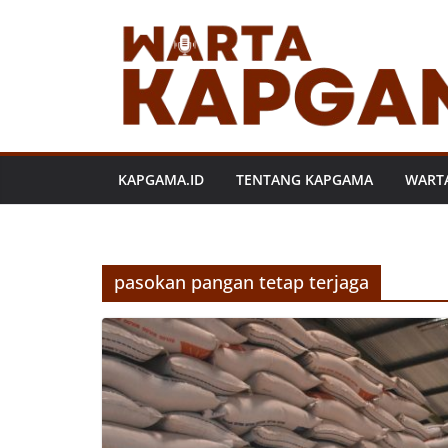
Skip
to
content
KAPGAMA.ID
TENTANG KAPGAMA
WART
pasokan pangan tetap terjaga