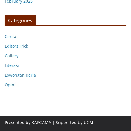
February 2025
Categories
Cerita
Editors' Pick
Gallery
Literasi
Lowongan Kerja
Opini
Presented by
KAPGAMA
| Supported by
UGM
.