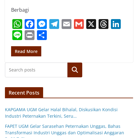
Berbagi
W
F
M
T
E
G
X
T
Li
h
a
e
el
m
m
h
n
Li
Pr
S
at
c
ss
e
ai
ai
re
k
n
in
h
s
e
e
gr
l
l
a
e
e
t
ar
Read More
A
b
n
a
d
dI
e
p
o
g
m
Search
s
n
p
o
er
k
Recent Posts
KAPGAMA UGM Gelar Halal Bihalal, Diskusikan Kondisi
Industri Peternakan Terkini, Seru…
FAPET UGM Gelar Sarasehan Peternakan Unggas, Bahas
Transformasi Industri Unggas dan Optimalisasi Anggaran