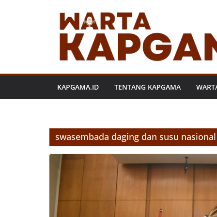
Skip
to
content
KAPGAMA.ID
TENTANG KAPGAMA
WART
swasembada daging dan susu nasional