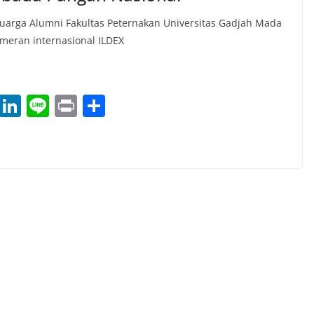
uarga Alumni Fakultas Peternakan Universitas Gadjah Mada
meran internasional ILDEX
T
Li
Li
Pr
S
h
n
n
in
h
re
k
e
t
ar
a
e
e
d
dI
s
n