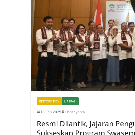
EDITORS' PICK
LITERASI
18 Sep 2025
Christiyanto
Resmi Dilantik, Jajaran Pen
Sukseskan Program Swasem