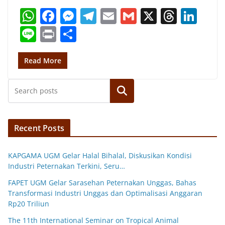
W
F
M
T
E
G
X
T
Li
h
a
e
el
m
m
h
n
Li
Pr
S
at
c
ss
e
ai
ai
re
k
n
in
h
s
e
e
gr
l
l
a
e
e
t
ar
Read More
A
b
n
a
d
dI
e
p
o
g
m
Search
s
n
p
o
er
k
Recent Posts
KAPGAMA UGM Gelar Halal Bihalal, Diskusikan Kondisi
Industri Peternakan Terkini, Seru…
FAPET UGM Gelar Sarasehan Peternakan Unggas, Bahas
Transformasi Industri Unggas dan Optimalisasi Anggaran
Rp20 Triliun
The 11th International Seminar on Tropical Animal