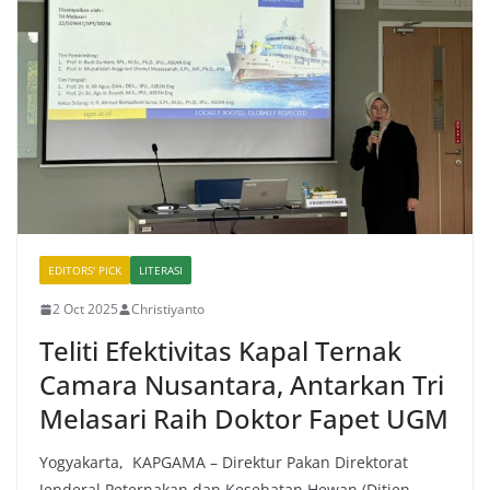
EDITORS' PICK
LITERASI
2 Oct 2025
Christiyanto
Teliti Efektivitas Kapal Ternak
Camara Nusantara, Antarkan Tri
Melasari Raih Doktor Fapet UGM
Yogyakarta, KAPGAMA – Direktur Pakan Direktorat
Jenderal Peternakan dan Kesehatan Hewan (Ditjen