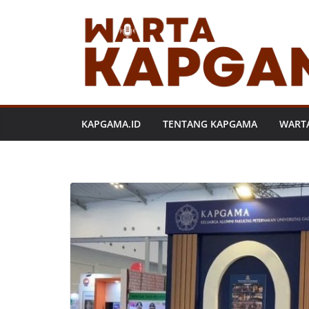
Skip
to
content
KAPGAMA.ID
TENTANG KAPGAMA
WART