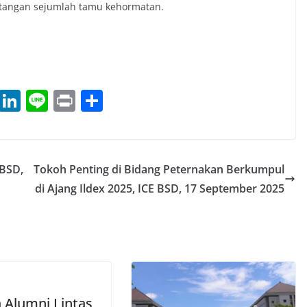
atangan sejumlah tamu kehormatan.
T
Li
Li
Pr
S
h
n
n
in
h
re
k
e
t
ar
a
e
e
 BSD,
Tokoh Penting di Bidang Peternakan Berkumpul
d
dI
di Ajang Ildex 2025, ICE BSD, 17 September 2025
s
n
a Alumni Lintas