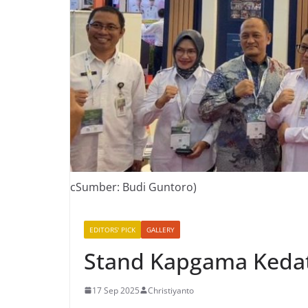
cSumber: Budi Guntoro)
EDITORS' PICK
GALLERY
Stand Kapgama Kedat
17 Sep 2025
Christiyanto