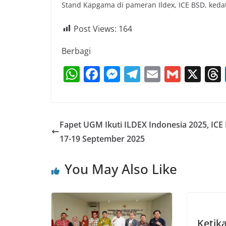
Stand Kapgama di pameran Ildex, ICE BSD, ked
Post Views:
164
Berbagi
W
F
M
T
E
G
X
h
a
e
el
m
m
at
c
ss
e
ai
ai
s
e
e
gr
l
l
Fapet UGM Ikuti ILDEX Indonesia 2025, ICE
A
b
n
a
17-19 September 2025
p
o
g
m
You May Also Like
p
o
er
k
Ketik